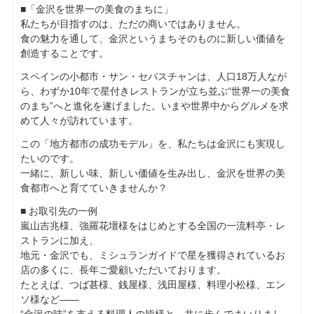
■「金沢を世界一の美食のまちに」
私たちが目指すのは、ただの商いではありません。
食の魅力を通して、金沢というまちそのものに新しい価値を
創造することです。
スペインの小都市・サン・セバスチャンは、人口18万人なが
ら、わずか10年で星付きレストランが立ち並ぶ“世界一の美食
のまち”へと進化を遂げました。いまや世界中からグルメを求
めて人々が訪れています。
この「地方都市の成功モデル」を、私たちは金沢にも実現し
たいのです。
一緒に、新しい味、新しい価値を生み出し、金沢を世界の美
食都市へと育てていきませんか？
■ お取引先の一例
嵐山吉兆様、強羅花壇様をはじめとする全国の一流料亭・レ
ストランに加え、
地元・金沢でも、ミシュランガイドで星を獲得されているお
店の多くに、長年ご愛顧いただいております。
たとえば、つば甚様、銭屋様、浅田屋様、料理小松様、エン
ソ様など――