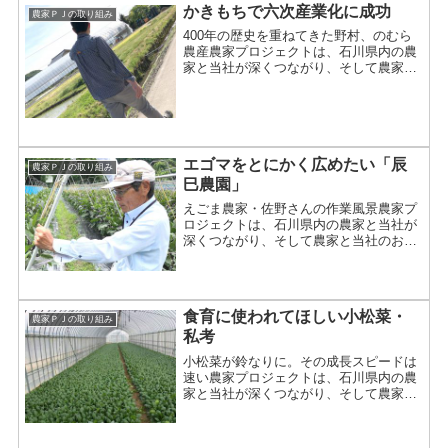
かきもちで六次産業化に成功
農家ＰＪの取り組み
400年の歴史を重ねてきた野村、のむら
農産農家プロジェクトは、石川県内の農
家と当社が深くつながり、そして農家と
当社のお客様をつなごうというもので
す。こんにちは。「未来を見つめる農家
プロジェクト」の推進役を任されてい
る、インターン生・金沢学院...
エゴマをとにかく広めたい「辰
農家ＰＪの取り組み
巳農園」
えごま農家・佐野さんの作業風景農家プ
ロジェクトは、石川県内の農家と当社が
深くつながり、そして農家と当社のお客
様をつなごうというものです。こんにち
は。「未来を見つめる農家プロジェク
ト」の推進役を任されている、インター
ン生・金沢学院大学３年の谷...
食育に使われてほしい小松菜・
農家ＰＪの取り組み
私考
小松菜が鈴なりに。その成長スピードは
速い農家プロジェクトは、石川県内の農
家と当社が深くつながり、そして農家と
当社のお客様をつなごうというもので
す。浜本さん、レポートありがとうござ
います。 ～ 農家プロジェクト：六次産