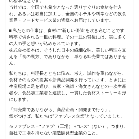
の松本信之です。
当社では、全国でも希少となった選りすぐりの食材を仕入
れ、あるいは独自に加工し、全国のホテルや料亭などの飲食
業界・フードサービス業の皆様へお届けしています。
■ 私たちの仕事は、食材に“新しい価値”を吹き込むことです
料亭で供される一皿の料理。その一皿の背後には、実に多く
の人の手と想いが込められています。
株式会社松本は、そうした日本の繊細な味、美しい料理を支
える「食の裏方」でありながら、単なる卸売業ではありませ
ん。
私たちは、料理長とともに悩み、考え、試作を重ねながら、
食材そのものの提案や新商品開発を行っています。ときには
生産現場に足を運び、農家・漁師・海女さんなどの一次生産
者や、食品加工業者と連携し、一貫した食材ストーリーを形
にします。
「卸売業でありながら、商品企画・開発まで行う」。
気がつけば、私たちは“ファブレス企業”となっていました。
※ファブレス＝“ファブ”（工場）＋“レス”（ない）。つまり、
自社で工場を持たない製造開発型企業のこと。