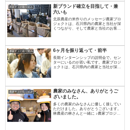
業化は一つの選択肢 ～ ...
新ブランド確立を目指して・兼
農家ＰＪの取り組み
六いも
北辰農産の米作りのメッセージ農家プロ
ジェクトは、石川県内の農家と当社が深
くつながり、そして農家と当社のお客様
をつなごうというものです。こんにち
は。「未来を見つめる農家プロジェク
ト」の推進役を任されている、インター
ン生・金沢大学３年の浜本彩佳...
6ヶ月を振り返って・前半
農家ＰＪの取り組み
長期インターンシップの説明会で。セン
ターにいるのが若い私です。農家プロジ
ェクトは、石川県内の農家と当社が深く
つながり、そして農家と当社のお客様を
つなごうというものです。こんにちは。
「未来を見つめる農家プロジェクト」三
代目・推進役の石川県立大...
農家のみなさん、ありがとうご
農家ＰＪの取り組み
ざいました。
多くの農家のみなさんに優しく接してい
ただけました。ありがとうございます。
林農産の林さんと一緒に ♪農家プロジェ
クトは、石川県内の農家と当社が深くつ
ながり、そして農家と当社のお客様をつ
なごうというものです。こんにちは。