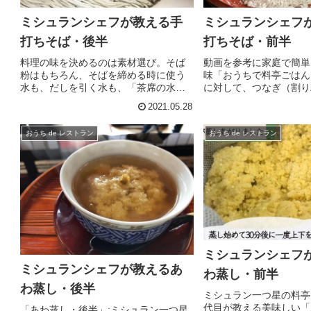
ミシュランシェフが教える手
ミシュランシェフ
打ちそば・後半
打ちそば・前半
料理の味を決めるのは素材選び。そば
動画を参考に家庭で簡単
粉はもちろん、そばを締める時に使う
味「おうちで料亭ごはん
水も、だしを引く水も、「茶席の水」
に対して、つなぎ（割り
に使われる霊峰・白山の雪解け水がし
を2割のいわゆる二八蕎
2021.05.28
み込んだ地下160ｍから組み上げられた
す。前半の内容は「水回
200年水。調理人はひとつひとつの素材
り」「のばし」までの工
おうち de レストラン
おうち de レストラン
を突き詰め、その素材の味を最...
すとこなく細部までその工
ミシュランシェフ
ミシュランシェフが教えるあ
わ蒸し・前半
わ蒸し・後半
ミシュラン一つ星の料亭
代目が教える美味しい「
「あわ蒸し・後半」:ミシュラン一つ星