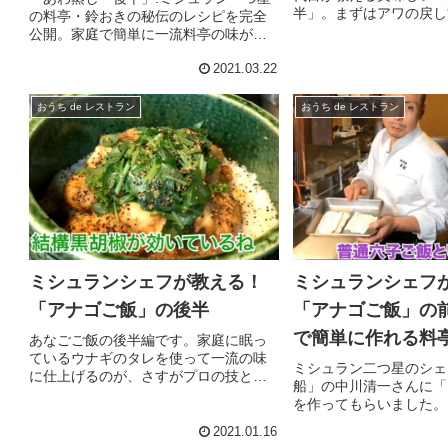
半」。まずはアワの戻し
の料亭・鈴おきの秘伝のレシピを完全
理 鈴おきの名物料理・
公開。家庭で簡単に一流料亭の味が再
のレシピを完全公開。お
現できます。おうちごはんがプロの味
プロの味に仕上がります
2021.03.22
に仕上がります！ ウナギのかば焼やゆ
お取り寄せ 500g入り 1
り根の上に乗せた、おろしたカブラの
やさしい口あたりと香りが道明寺粉...
おうち de レストラン
おうち de レストラン
ミシュランシェフが教える！
ミシュランシェフ
「アナゴご飯」の後半
「アナゴご飯」の
で簡単に作れる料
あなごご飯の後半編です。家庭に眠っ
ているウナギのタレを使って一流の味
ミシュラン二つ星のシェ
に仕上げるのが、さすがプロの技と思
船」の中川清一さんに「
いました。皆さんも一度試してみてく
を作ってもらいました。
ださい。その感想もいただければ嬉し
がプロの味に！たまたま
いです。株式会社 松本 「10年後、金
2021.01.16
場で買った穴子を白煮に
沢を世界一の美食の街にします！」...