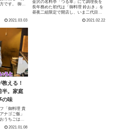
金沢の名料亭「つる幸」にて調理長を
方です。 御料
長年務めた初代は「御料理 鈴おき」を
秘伝のアワ蒸し
昼夜二組限定で開店し、いま二代目が
うちごはんが
最後のお茶までを美味しくいただくこ
！■ 「あわ」の
2021.03.03
2021.02.22
とを大切に店を守っています。 今回、
...
作っていただいたのは、「あわ蒸し」
「あわぜんざい」「手打ちそば」で...
が教える！
前半。家庭
亭の味
フ「御料理 貴
アナゴご飯」
おうちごはん
私が近江町市
2021.01.08
したものがあ