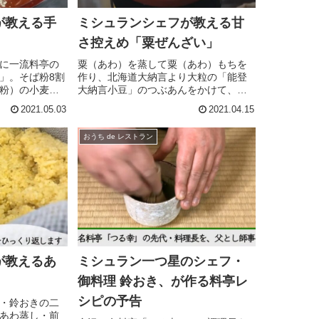
が教える手
ミシュランシェフが教える甘
さ控えめ「粟ぜんざい」
に一流料亭の
粟（あわ）を蒸して粟（あわ）もちを
」。そば粉8割
作り、北海道大納言より大粒の「能登
粉）の小麦粉
大納言小豆」のつぶあんをかけて、温
麦の打ち方で
かいうちにお召し上がりください。 餅
2021.05.03
2021.04.15
し」から「練
の多少の渋みと、あんの甘味、香りが
程です。 あま
調和した味わいはどなたにもきっとご
おうち de レストラン
程をお見...
満足いただけ つややかな “こしあ...
が教えるあ
ミシュラン一つ星のシェフ・
御料理 鈴おき、が作る料亭レ
シピの予告
・鈴おきの二
あわ蒸し・前