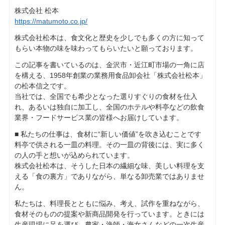
株式会社 松本
https://matumoto.co.jp/
株式会社松本は、食文化と歴史を少しでも多くの方に知って
もらい本物の味を味わってもらいたいと願っております。
この記事を書いているのは、金沢市・近江町市場の一角に店
を構える、1958年創業の業務用食品卸会社「株式会社松本」
の松本信之です。
当社では、全国でも希少となった選りすぐりの食材を仕入
れ、あるいは独自に加工し、全国のホテルや料亭などの飲食
業界・フードサービス業の皆様へお届けしています。
■ 私たちの仕事は、食材に“新しい価値”を吹き込むことです
料亭で供される一皿の料理。その一皿の背後には、実に多く
の人の手と想いが込められています。
株式会社松本は、そうした日本の繊細な味、美しい料理を支
える「食の裏方」でありながら、単なる卸売業ではありませ
ん。
私たちは、料理長とともに悩み、考え、試作を重ねながら、
食材そのものの提案や新商品開発を行っています。ときには
生産現場に足を運び、農家・漁師・海女さんなどの一次生産