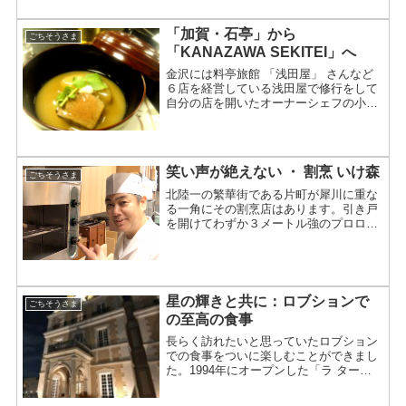
ばや...
「加賀・石亭」から
ごちそうさま
「KANAZAWA SEKITEI」へ
金沢には料亭旅館 「浅田屋」 さんなど
６店を経営している浅田屋で修行をして
自分の店を開いたオーナーシェフの小粋
な店が多くあります。おそらく金沢の料
理店の主人や調理長のや修行先別のデー
ターを取れば一番多いのではないでしょ
うか。日本屈指の和食ど...
笑い声が絶えない ・ 割烹 いけ森
ごちそうさま
北陸一の繁華街である片町が犀川に重な
る一角にその割烹店はあります。引き戸
を開けてわずか３メートル強のプロロー
グでありながら、繁華街の真ん中にある
はずの喧騒から隔離され、主人と女将の
「いらっしゃいませ」 との声を合図にそ
こには非日常の世界が...
星の輝きと共に：ロブションで
ごちそうさま
の至高の食事
長らく訪れたいと思っていたロブション
での食事をついに楽しむことができまし
た。1994年にオープンした「ラ ターブ
ル ドゥ ジョエル・ロブション」は、東
京・恵比寿にあります。ジョエル・ロブ