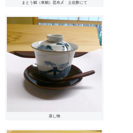
まとう鯛（車鯛）昆布〆 土佐酢にて
蒸し物