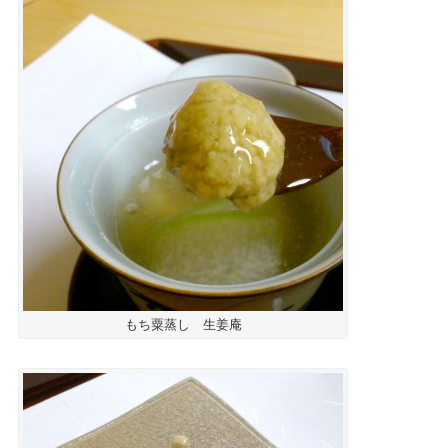
もち粟蒸し 生姜庵