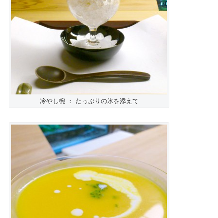
冷やし椀 ： たっぷりの氷を添えて