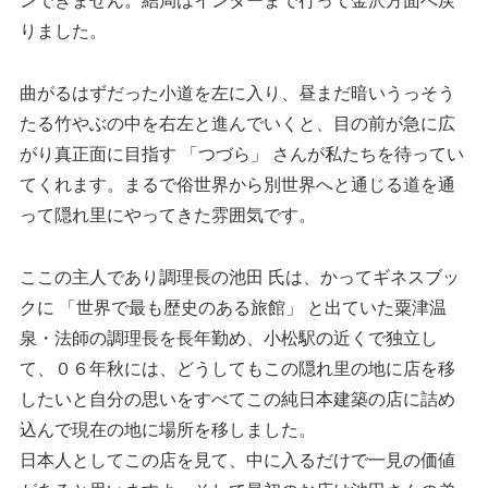
ンできません。結局はインターまで行って金沢方面へ戻
りました。
曲がるはずだった小道を左に入り、昼まだ暗いうっそう
たる竹やぶの中を右左と進んでいくと、目の前が急に広
がり真正面に目指す 「つづら」 さんが私たちを待ってい
てくれます。まるで俗世界から別世界へと通じる道を通
って隠れ里にやってきた雰囲気です。
ここの主人であり調理長の池田 氏は、かってギネスブッ
クに 「世界で最も歴史のある旅館」 と出ていた粟津温
泉・法師の調理長を長年勤め、小松駅の近くで独立し
て、０６年秋には、どうしてもこの隠れ里の地に店を移
したいと自分の思いをすべてこの純日本建築の店に詰め
込んで現在の地に場所を移しました。
日本人としてこの店を見て、中に入るだけで一見の価値