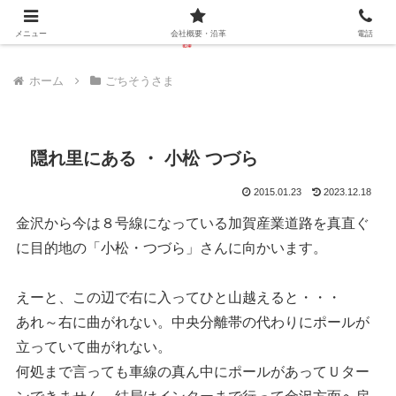
メニュー
会社概要・沿革
電話
ホーム
ごちそうさま
隠れ里にある ・ 小松 つづら
2015.01.23
2023.12.18
金沢から今は８号線になっている加賀産業道路を真直ぐ
に目的地の「小松・つづら」さんに向かいます。
えーと、この辺で右に入ってひと山越えると・・・
あれ～右に曲がれない。中央分離帯の代わりにポールが
立っていて曲がれない。
何処まで言っても車線の真ん中にポールがあってＵター