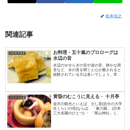
松本信之
関連記事
お料理・五十嵐のプロローグは
ごちそうさま
水辺の音
水辺のせせらぎの音や波の音、静かな雨
音など、水の音を聞くと心が癒されると
経験されている方は多いでしょう。常に
心地よいせせらぎの音が常に聞こえる通
り 「せせらぎ通り」その中でも香林坊
109を始点とすれば、終点の貴船明神の
すぐそばは、繁華街の喧...
黄昏のむこうに見える・ 十月亭
ごちそうさま
金沢の観光といえば、少し昔(自分の大学
生くらいの頃)ならば、「兼六園」 (日本
三大名園のひとつ) ・ 「尾山神社」 (加
賀藩・藩祖 前田利家を祭る） だけで、
コアな人にとって 「武家屋敷群」 (武家
の古い町並み） が加わるくらいで、はや