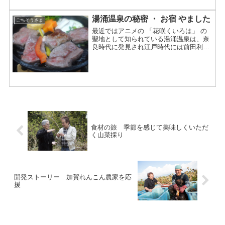
ション氏は、「世界で最も星を持つシェ
フ」として名高いで...
湯涌温泉の秘密 ・ お宿 やました
ごちそうさま
最近ではアニメの 「花咲くいろは」 の
聖地として知られている湯涌温泉は、奈
良時代に発見され江戸時代には前田利家
をはじめとする加賀藩主の隠し湯として
使われたそうで、一部を除き一般庶民に
開放されるようになったのは兼六園と同
じように明治以降といわ...
食材の旅 季節を感じて美味しくいただ
く山菜採り
開発ストーリー 加賀れんこん農家を応
援