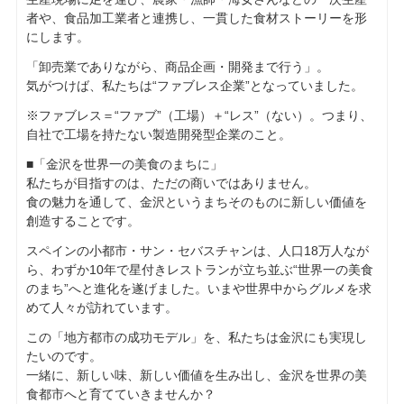
者や、食品加工業者と連携し、一貫した食材ストーリーを形
にします。
「卸売業でありながら、商品企画・開発まで行う」。
気がつけば、私たちは“ファブレス企業”となっていました。
※ファブレス＝“ファブ”（工場）＋“レス”（ない）。つまり、
自社で工場を持たない製造開発型企業のこと。
■「金沢を世界一の美食のまちに」
私たちが目指すのは、ただの商いではありません。
食の魅力を通して、金沢というまちそのものに新しい価値を
創造することです。
スペインの小都市・サン・セバスチャンは、人口18万人なが
ら、わずか10年で星付きレストランが立ち並ぶ“世界一の美食
のまち”へと進化を遂げました。いまや世界中からグルメを求
めて人々が訪れています。
この「地方都市の成功モデル」を、私たちは金沢にも実現し
たいのです。
一緒に、新しい味、新しい価値を生み出し、金沢を世界の美
食都市へと育てていきませんか？