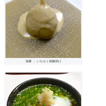
強肴 ： いちぢく胡麻掛け