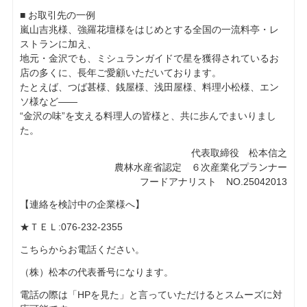
■ お取引先の一例
嵐山吉兆様、強羅花壇様をはじめとする全国の一流料亭・レ
ストランに加え、
地元・金沢でも、ミシュランガイドで星を獲得されているお
店の多くに、長年ご愛顧いただいております。
たとえば、つば甚様、銭屋様、浅田屋様、料理小松様、エン
ソ様など――
“金沢の味”を支える料理人の皆様と、共に歩んでまいりまし
た。
代表取締役 松本信之
農林水産省認定 ６次産業化プランナー
フードアナリスト NO.25042013
【連絡を検討中の企業様へ】
★ＴＥＬ:076-232-2355
こちらからお電話ください。
（株）松本の代表番号になります。
電話の際は「HPを見た」と言っていただけるとスムーズに対