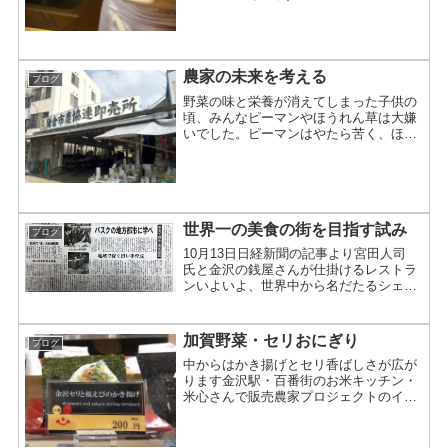
ワイカニ漁の解禁初日に海があれ、高値
を呼んでしまいました。しかしながら鳥
取県の松葉ガニが去年より60万も高い
130万円で入札さ...
農家の未来を考える
ブログ
野菜の味と栄養が消えてしまった子供の
頃、みんなピーマンやほうれん草は大嫌
いでした。ピーマンはやたら苦く、ほう
れん草はえぐ味いっぱいで、ポパイの漫
画を見て食べれば強くなれると我慢に我
慢をして食べたものでした。でも大人に
なればあの味が懐かしく、...
世界一の美食の街を目指す試み
ブログ
10月13日日経新聞の記事より宮田人司
氏と金沢の銭屋さんが仕掛けるレストラ
ンいよいよ、世界中から名だたるシェフ
がやってきて料理を作って振る舞うとい
うレストランが金沢の真ん中にオープン
します。その名は
加賀野菜・セリおにぎり
ブログ
「A_RESTAURANT」。運営会社は...
中からはかき揚げとセリ香ばしさが広が
ります金沢駅・百番街のお米キッチン・
米心さんで販売農家プロジェクトのイン
ターン学生が農作物の新しい需要を作ろ
うと努力していた加賀野菜・諸江のセリ
が、「金沢セリと桜エビのおにぎり」と