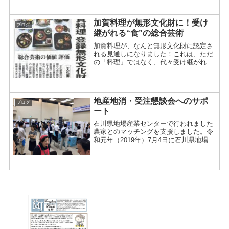
して 2019年４月限定...
加賀料理が無形文化財に！受け
ブログ
継がれる“食”の総合芸術
加賀料理が、なんと無形文化財に認定さ
れる見通しになりました！これは、ただ
の「料理」ではなく、代々受け継がれて
きた人の「技」や、地域の暮らし・精神
を映し出す大切な文化そのもの。文化庁
の発表でもその価値が強調されていま
す。江戸時代から続く、加賀...
地産地消・受注懇談会へのサポ
ブログ
ート
石川県地場産業センターで行われました
農家とのマッチングを支援しました。令
和元年（2019年）7月4日に石川県地場産
業振興センター本館１Fの大ホールで石
川県と（公財）いしかわ農業総合支援機
構・主催の「地産地消受注懇談会2019
夏」が開催されま...