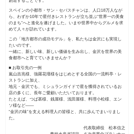
創造することです。
スペインの小都市・サン・セバスチャンは、人口18万人なが
ら、わずか10年で星付きレストランが立ち並ぶ“世界一の美食
のまち”へと進化を遂げました。いまや世界中からグルメを求
めて人々が訪れています。
この「地方都市の成功モデル」を、私たちは金沢にも実現し
たいのです。
一緒に、新しい味、新しい価値を生み出し、金沢を世界の美
食都市へと育てていきませんか？
■ お取引先の一例
嵐山吉兆様、強羅花壇様をはじめとする全国の一流料亭・レ
ストランに加え、
地元・金沢でも、ミシュランガイドで星を獲得されているお
店の多くに、長年ご愛顧いただいております。
たとえば、つば甚様、銭屋様、浅田屋様、料理小松様、エン
ソ様など――
“金沢の味”を支える料理人の皆様と、共に歩んでまいりまし
た。
代表取締役 松本信之