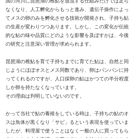
国の河川に琵琶湖の稚鮎を放流する仕組みだけでは足ら
なくなり、人工孵化からもっと進み、遺伝子操作によっ
てメスの卵のみを孵化させる技術が開発され、子持ち鮎
の生産が変わりつつあります。しかし、この変化が伝統
的な鮎の味や品質にどのような影響を及ぼすかは、今後
の研究と注意深い管理が求められます。
琵琶湖の稚鮎を育て子持ちまでに育てた鮎は、自然と同
じようにほぼオスとメス同数であり、卵はパンパンに持
ってくれるのですが、人口採卵の鮎はかつての半分程度
しか卵を持たなくなっています。
その理由は判明していないのです。
かって当社で鮎の養殖をしている時は、子持ちの鮎のオ
スは魚体が黒くなり「サビ」るという表現を使っていま
したが、料理屋で使うことはなく一般の人に買ってもら