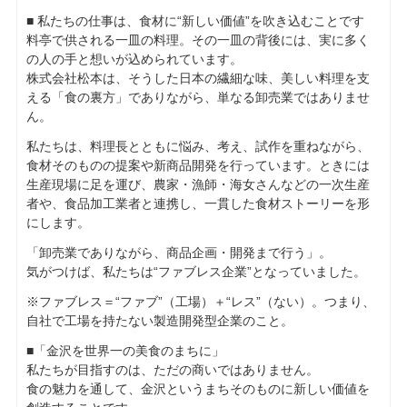
■ 私たちの仕事は、食材に“新しい価値”を吹き込むことです
料亭で供される一皿の料理。その一皿の背後には、実に多く
の人の手と想いが込められています。
株式会社松本は、そうした日本の繊細な味、美しい料理を支
える「食の裏方」でありながら、単なる卸売業ではありませ
ん。
私たちは、料理長とともに悩み、考え、試作を重ねながら、
食材そのものの提案や新商品開発を行っています。ときには
生産現場に足を運び、農家・漁師・海女さんなどの一次生産
者や、食品加工業者と連携し、一貫した食材ストーリーを形
にします。
「卸売業でありながら、商品企画・開発まで行う」。
気がつけば、私たちは“ファブレス企業”となっていました。
※ファブレス＝“ファブ”（工場）＋“レス”（ない）。つまり、
自社で工場を持たない製造開発型企業のこと。
■「金沢を世界一の美食のまちに」
私たちが目指すのは、ただの商いではありません。
食の魅力を通して、金沢というまちそのものに新しい価値を