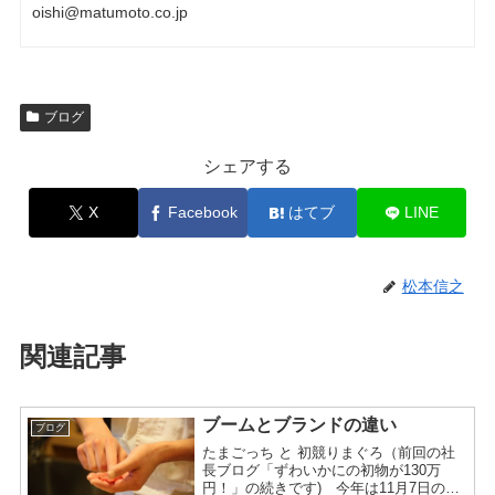
oishi@matumoto.co.jp
ブログ
シェアする
X
Facebook
はてブ
LINE
松本信之
関連記事
ブームとブランドの違い
ブログ
たまごっち と 初競りまぐろ（前回の社
長ブログ「ずわいかにの初物が130万
円！」の続きです) 今年は11月7日のズ