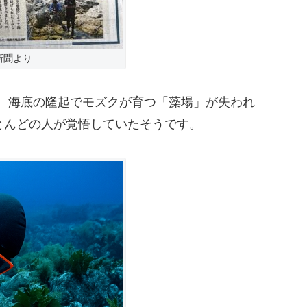
新聞より
し、海底の隆起でモズクが育つ「藻場」が失われ
とんどの人が覚悟していたそうです。