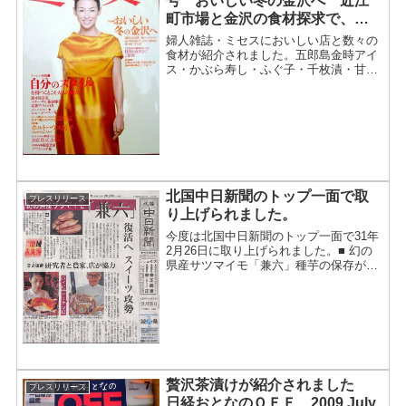
号 おいしい冬の金沢へ 近江
町市場と金沢の食材探求で、お
いしい店が紹介されました。
婦人雑誌・ミセスにおいしい店と数々の
食材が紹介されました。五郎島金時アイ
ス・かぶら寿し・ふぐ子・千枚漬・甘え
びピリ辛（塩辛）・甘えび吟醸漬2010年
１月号から抜粋です。北陸の旅の季節到
来です。冬がおいしさを連れてくる、冬
の金沢、北陸を旅して...
北国中日新聞のトップ一面で取
プレスリリース
り上げられました。
今度は北国中日新聞のトップ一面で31年
2月26日に取り上げられました。■ 幻の
県産サツマイモ「兼六」種芋の保存が難
しく、戦後ほとんど栽培されなくなった
石川県産のサツマイモがあった。その名
は「兼六」。 中日新聞のトップ一面のブ
チ抜きで■ 復活...
贅沢茶漬けが紹介されました
プレスリリース
日経おとなのＯＦＦ 2009.July