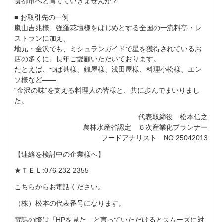
食都市へと育てていきませんか？
■ お取引先の一例
嵐山吉兆様、強羅花壇様をはじめとする全国の一流料亭・レ
ストランに加え、
地元・金沢でも、ミシュランガイドで星を獲得されているお
店の多くに、長年ご愛顧いただいております。
たとえば、つば甚様、銭屋様、浅田屋様、料理小松様、エン
ソ様など――
“金沢の味”を支える料理人の皆様と、共に歩んでまいりまし
た。
代表取締役 松本信之
農林水産省認定 ６次産業化プランナー
フードアナリスト NO.25042013
【連絡を検討中の企業様へ】
★ＴＥＬ:076-232-2355
こちらからお電話ください。
（株）松本の代表番号になります。
電話の際は「HPを見た」と言っていただけるとスムーズに対