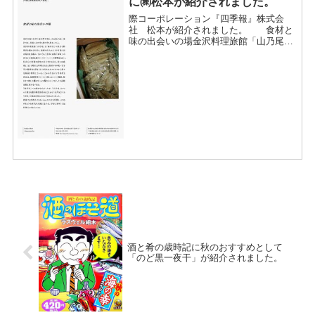
に㈱松本が紹介されました。
際コーポレーション『四季報』株式会
社 松本が紹介されました。 食材と
味の出会いの場金沢料理旅館「山乃尾」
と「緑草音」の両方で料理長を勤める際
コーポレーション 木村氏も、食材の仕入
れに近江町市場にほぼ毎日足を運ぶ。な
かでもここ松本（通称「珍...
酒と肴の歳時記に秋のおすすめとして
「のど黒一夜干」が紹介されました。