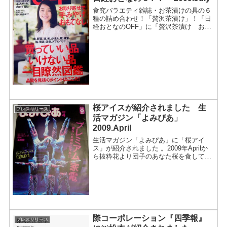
食究バラエティ雑誌・お茶漬けの具の６
種の詰め合わせ！「贅沢茶漬け」！「日
経おとなのOFF」に「贅沢茶漬け お茶
漬け物語」が紹介されました 。2009年
No.96から抜粋お取り寄せで手みやげ＆
おもてなし！「贅沢茶漬け お茶漬け物
語」食を極める...
桜アイスが紹介されました 生
プレスリリース
活マガジン「よみぴあ」
2009.April
生活マガジン「よみぴあ」に「桜アイ
ス」が紹介されました 。2009年Aprilか
ら抜粋花より団子のあなた桜を食してみ
ませんか？？食を極める。食を楽しむ。
生活マガジン「よみぴあ」！桜のお取り
寄せショップに 、おいしい店の「桜アイ
ス」が紹介され...
際コーポレーション『四季報』
プレスリリース