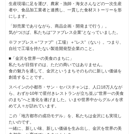
生産現場に足を運び、農家・漁師・海女さんなどの一次生産
者や、食品加工業者と連携し、一貫した食材ストーリーを形
にします。
「卸売業でありながら、商品企画・開発まで行う」。
気がつけば、私たちは“ファブレス企業”となっていました。
※ファブレス＝“ファブ”（工場）＋“レス”（ない）。つまり、
自社で工場を持たない製造開発型企業のこと。
■「金沢を世界一の美食のまちに」
私たちが目指すのは、ただの商いではありません。
食の魅力を通して、金沢というまちそのものに新しい価値を
創造することです。
スペインの小都市・サン・セバスチャンは、人口18万人なが
ら、わずか10年で星付きレストランが立ち並ぶ“世界一の美食
のまち”へと進化を遂げました。いまや世界中からグルメを求
めて人々が訪れています。
この「地方都市の成功モデル」を、私たちは金沢にも実現し
たいのです。
一緒に、新しい味、新しい価値を生み出し、金沢を世界の美