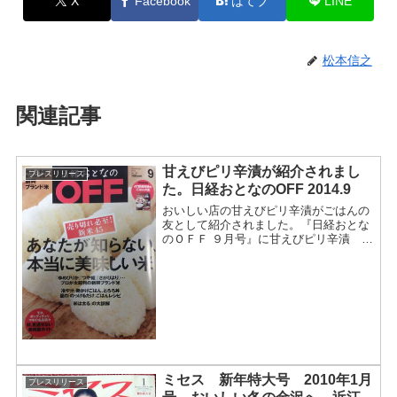
X
Facebook
はてブ
LINE
松本信之
関連記事
甘えびピリ辛漬が紹介されまし
プレスリリース
た。日経おとなのOFF 2014.9
おいしい店の甘えびピリ辛漬がごはんの
友として紹介されました。『日経おとな
のＯＦＦ ９月号』に甘えびピリ辛漬 が
紹介されました。2014年 ９号から抜粋
です。「４７都道府県 地元で愛され
る ごはんの友」所変わればごはんの食
べ方も変わる。地元情...
ミセス 新年特大号 2010年1月
プレスリリース