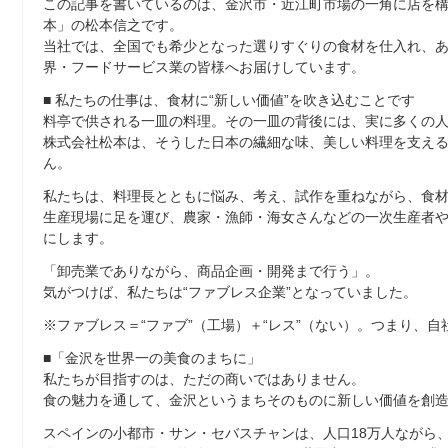
この記事を書いているのは、金沢市・近江町市場の一角に店を構
本」の松本信之です。
当社では、全国でも希少となった選りすぐりの食材を仕入れ、
界・フードサービス業の皆様へお届けしています。
■ 私たちの仕事は、食材に“新しい価値”を吹き込むことです
料亭で供される一皿の料理。その一皿の背後には、実に多くの
株式会社松本は、そうした日本の繊細な味、美しい料理を支え
ん。
私たちは、料理長とともに悩み、考え、試作を重ねながら、食
生産現場に足を運び、農家・漁師・海女さんなどの一次生産者
にします。
「卸売業でありながら、商品企画・開発まで行う」。
気がつけば、私たちは“ファブレス企業”となっていました。
※ファブレス＝“ファブ”（工場）＋“レス”（ない）。つまり、
■「金沢を世界一の美食のまちに」
私たちが目指すのは、ただの商いではありません。
食の魅力を通して、金沢というまちそのものに新しい価値を創
スペインの小都市・サン・セバスチャンは、人口18万人ながら、