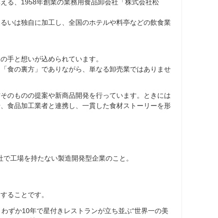
える、1958年創業の業務用食品卸会社「株式会社松
あるいは独自に加工し、全国のホテルや料亭などの飲食業
人の手と想いが込められています。
る「食の裏方」でありながら、単なる卸売業ではありませ
材そのものの提案や新商品開発を行っています。ときには
や、食品加工業者と連携し、一貫した食材ストーリーを形
自社で工場を持たない製造開発型企業のこと。
造することです。
わずか10年で星付きレストランが立ち並ぶ“世界一の美