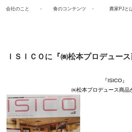
会社のこと
食のコンテンツ
農家PJと
ＩＳＩＣＯに『㈱松本プロデュース
『ISICO』 v
㈱松本プロデュース商品