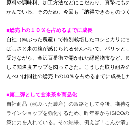
原料や調味料、加工方法などにこだわり、真摯にも
かんでいる。そのため、今回も「納得できるものづ
■総売上の１０％を占めるまでに成長
自社（㈱ぶった農産）で特別栽培したコシヒカリに
ばしさと米の粒が感じられるせんべいで、パリッと
受けながら、金沢百番街で開かれた縁起物市など、I
して知名度アップを図ってきた。こうした取り組み
んべいは同社の総売上の10％を占めるまでに成長し
■第二弾として玄米茶を商品化
自社商品（㈱ぶった農産）の販路として今後、期待
ラインショップを強化するため、昨年春からISIC
策に力を入れている。その結果、例えば「こんか漬