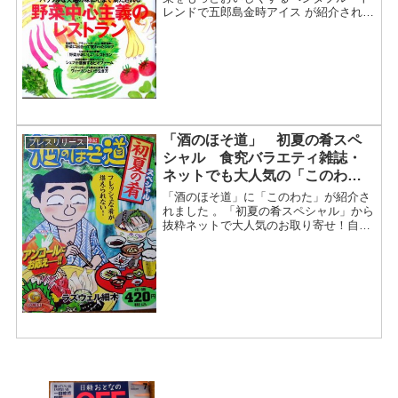
レンドで五郎島金時アイス が紹介されま
した。2007年7月12日号にて紹介されま
した。達人のレシピ、調味料カタログ、
ベジ・トレンド...野菜を家でおいしく食
べる方法「...
「酒のほそ道」 初夏の肴スペ
プレスリリース
シャル 食究バラエティ雑誌・
ネットでも大人気の「このわ
た」が紹介されました。
「酒のほそ道」に「このわた」が紹介さ
れました 。「初夏の肴スペシャル」から
抜粋ネットで大人気のお取り寄せ！自分
家で全国の味めぐりができる！！食を極
める！食を楽しむ！食究バラエティ雑誌
としての人気の「酒のほそ道」！お取り
寄せのお取り寄せショッ...