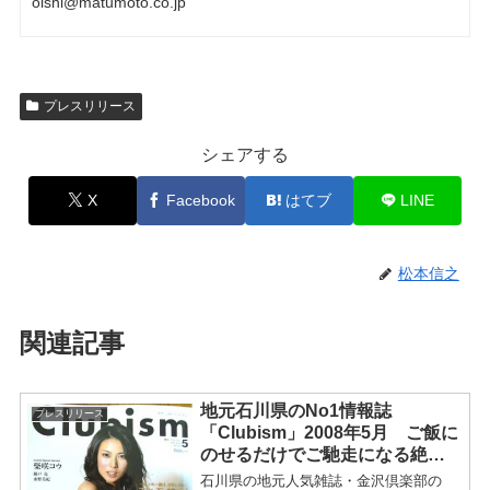
oishi@matumoto.co.jp
プレスリリース
シェアする
X
Facebook
はてブ
LINE
松本信之
関連記事
地元石川県のNo1情報誌
プレスリリース
「Clubism」2008年5月 ご飯に
のせるだけでご馳走になる絶品
のお供として「せんな」を紹
石川県の地元人気雑誌・金沢倶楽部の