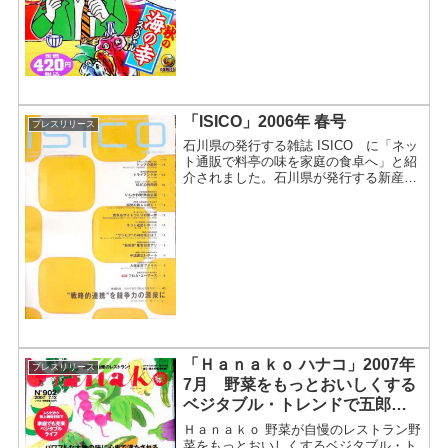
の主人公）の秋のおすすめ海...
「ISICO」2006年 春号
プレスリリース
石川県の発行する雑誌 ISICO に「ネッ
ト通販で料亭の味を家庭の食卓へ」と紹
介されました。石川県が発行する新産業
創出のための総合支援情報誌ＩＳＩＣ
Ｏ に掲載されました。石川県産業創出
機構石川県が発行する雑誌に紹介されま
した２００６年春号か...
「Ｈａｎａｋｏ ハナコ」2007年
プレスリリース
7月 野菜をもっとおいしくする
ベジタブル・トレンドで五郎島
金時アイス が紹介されました。
Ｈａｎａｋｏ 野菜が自慢のレストラン野
菜をもっとおいしくするベジタブル・ト