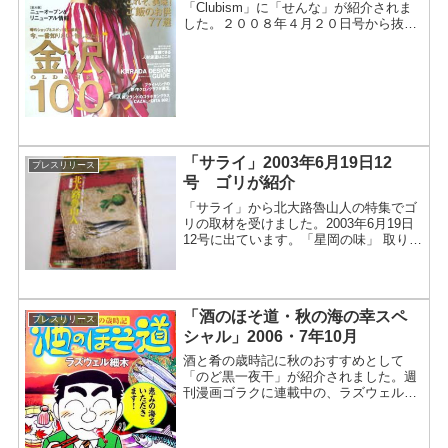
介！
「Clubism」に「せんな」が紹介されま
した。２００８年４月２０日号から抜粋
極上の一膳は、日常に宿る。これぞ、美
味！ご飯のお供77選地元石川県のNo.1情
報誌、発行部数6万5千部！充実した人生
をおくるため...
「サライ」2003年6月19日12
プレスリリース
号 ゴリが紹介
「サライ」から北大路魯山人の特集でゴ
リの取材を受けました。2003年6月19日
12号に出ています。「星岡の味」 取り寄
せ案内に紹介されました。「選び抜かれ
た素材を愉しむ」 のコーナーでし
た。 (抜粋をお届けします。)「星岡
の味」 取り寄せ...
「酒のほそ道・秋の海の幸スペ
プレスリリース
シャル」2006・7年10月
酒と肴の歳時記に秋のおすすめとして
「のど黒一夜干」が紹介されました。週
刊漫画ゴラクに連載中の、ラズウェル細
木が手がけるうんちく漫画に、のど黒が
お取り寄せとして紹介されました。２０
０６年１０月号から抜粋宗達（この漫画