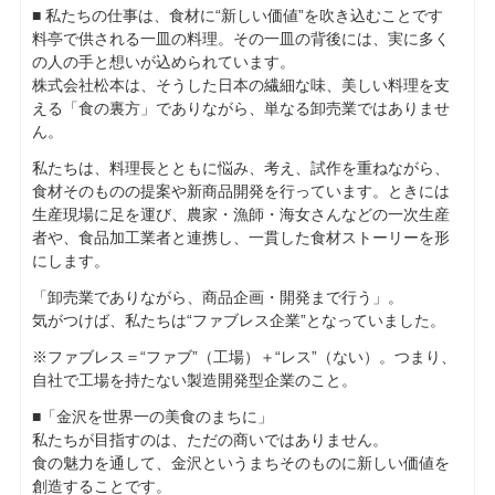
■ 私たちの仕事は、食材に“新しい価値”を吹き込むことです
料亭で供される一皿の料理。その一皿の背後には、実に多く
の人の手と想いが込められています。
株式会社松本は、そうした日本の繊細な味、美しい料理を支
える「食の裏方」でありながら、単なる卸売業ではありませ
ん。
私たちは、料理長とともに悩み、考え、試作を重ねながら、
食材そのものの提案や新商品開発を行っています。ときには
生産現場に足を運び、農家・漁師・海女さんなどの一次生産
者や、食品加工業者と連携し、一貫した食材ストーリーを形
にします。
「卸売業でありながら、商品企画・開発まで行う」。
気がつけば、私たちは“ファブレス企業”となっていました。
※ファブレス＝“ファブ”（工場）＋“レス”（ない）。つまり、
自社で工場を持たない製造開発型企業のこと。
■「金沢を世界一の美食のまちに」
私たちが目指すのは、ただの商いではありません。
食の魅力を通して、金沢というまちそのものに新しい価値を
創造することです。