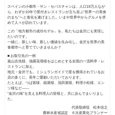
スペインの小都市・サン・セバスチャンは、人口18万人なが
ら、わずか10年で星付きレストランが立ち並ぶ“世界一の美食
のまち”へと進化を遂げました。いまや世界中からグルメを求
めて人々が訪れています。
この「地方都市の成功モデル」を、私たちは金沢にも実現し
たいのです。
一緒に、新しい味、新しい価値を生み出し、金沢を世界の美
食都市へと育てていきませんか？
■ お取引先の一例
嵐山吉兆様、強羅花壇様をはじめとする全国の一流料亭・レ
ストランに加え、
地元・金沢でも、ミシュランガイドで星を獲得されているお
店の多くに、長年ご愛顧いただいております。
たとえば、つば甚様、銭屋様、浅田屋様、料理小松様、エン
ソ様など――
“金沢の味”を支える料理人の皆様と、共に歩んでまいりまし
た。
代表取締役 松本信之
農林水産省認定 ６次産業化プランナー