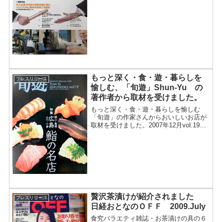
販サイトを拡張するのではなく、あえて
新設した理由を、松本信之社長は「当社
の食と料理に対...
もっと深く・食・遊・暮らしを
プレスリリース
愉しむ、「旬遊」Shun-Yu の
著作者から取材を受けました。
もっと深く・食・遊・暮らしを愉しむ
「旬遊」の作家さんからおいしいお店が
取材を受けました。2007年12月vol.19か
ら抜粋もっと深く・食・遊・暮らしを愉
しむ「旬遊 Syun-Yu HIROSHIMA」も
っと深く・食・遊・暮らしを愉しむ、
「...
贅沢茶漬けが紹介されました
プレスリリース
日経おとなのＯＦＦ 2009.July
食究バラエティ雑誌・お茶漬けの具の６