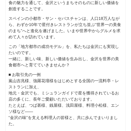
食の魅力を通して、金沢というまちそのものに新しい価値を
創造することです。
スペインの小都市・サン・セバスチャンは、人口18万人なが
ら、わずか10年で星付きレストランが立ち並ぶ“世界一の美食
のまち”へと進化を遂げました。いまや世界中からグルメを求
めて人々が訪れています。
この「地方都市の成功モデル」を、私たちは金沢にも実現し
たいのです。
一緒に、新しい味、新しい価値を生み出し、金沢を世界の美
食都市へと育てていきませんか？
■ お取引先の一例
嵐山吉兆様、強羅花壇様をはじめとする全国の一流料亭・レ
ストランに加え、
地元・金沢でも、ミシュランガイドで星を獲得されているお
店の多くに、長年ご愛顧いただいております。
たとえば、つば甚様、銭屋様、浅田屋様、料理小松様、エン
ソ様など――
“金沢の味”を支える料理人の皆様と、共に歩んでまいりまし
た。