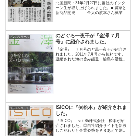
北国新聞・31年2月27日に当社のインタ
ーン生が取り上げられました。■ 農家と
新商品開発 金大の濱本さん就業体
験報告半年間の短くも長いインターンシ
ップをスタッフとともに振り返りまし
た。農家プロジェクトが新聞記事に食品
卸などの「松本」でイ...
のどぐろ一夜干が『金澤 ７月
プレスリリース
号』に紹介されました。
『金澤』 ７月号のど黒一夜干が紹介さ
れました。2011年7月号から抜粋です。
凝縮された海の旨み能登・輪島を活性化
させる通販サイト という事で、金澤７
月号で紹介されました。近江町市場の中
に小売店を持ち、数多くの珍しい商品の
中でもこの「のど黒一...
ISICOに『㈱松本』が紹介されま
プレスリリース
した。
『ISICO』 vol.85株式会社 松本が紹
介されました。◎自社紹介サイトを新設
しこだわりと企業姿勢をＰＲあえて別サ
イトを立ち上げ 集客力のある既存の通