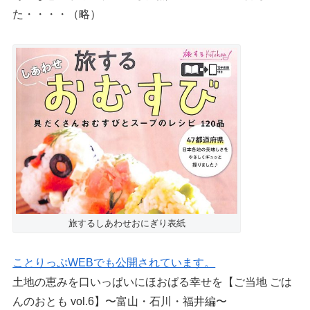
た・・・・（略）
旅するしあわせおにぎり表紙
ことりっぷWEBでも公開されています。
土地の恵みを口いっぱいにほおばる幸せを【ご当地 ごは
んのおとも vol.6】〜富山・石川・福井編〜