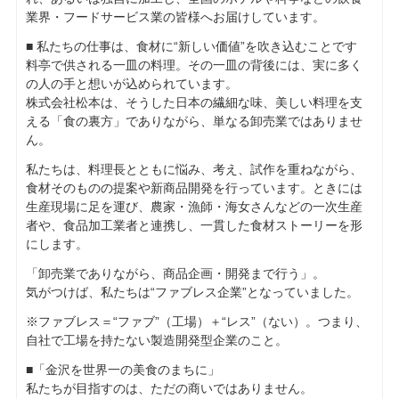
業界・フードサービス業の皆様へお届けしています。
■ 私たちの仕事は、食材に“新しい価値”を吹き込むことです
料亭で供される一皿の料理。その一皿の背後には、実に多く
の人の手と想いが込められています。
株式会社松本は、そうした日本の繊細な味、美しい料理を支
える「食の裏方」でありながら、単なる卸売業ではありませ
ん。
私たちは、料理長とともに悩み、考え、試作を重ねながら、
食材そのものの提案や新商品開発を行っています。ときには
生産現場に足を運び、農家・漁師・海女さんなどの一次生産
者や、食品加工業者と連携し、一貫した食材ストーリーを形
にします。
「卸売業でありながら、商品企画・開発まで行う」。
気がつけば、私たちは“ファブレス企業”となっていました。
※ファブレス＝“ファブ”（工場）＋“レス”（ない）。つまり、
自社で工場を持たない製造開発型企業のこと。
■「金沢を世界一の美食のまちに」
私たちが目指すのは、ただの商いではありません。