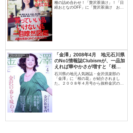
種の詰め合わせ！「贅沢茶漬け」！「日
経おとなのOFF」に「贅沢茶漬け お茶
漬け物語」が紹介されました 。2009年
No.96から抜粋お取り寄せで手みやげ＆
おもてなし！「贅沢茶漬け お茶漬け物
語」食を極める...
「金澤」2008年4月 地元石川県
プレスリリース
のNo1情報誌Clubismが、一品加
えれば華やかさが増すと「桜の
花」を紹介！
石川県の地元人気雑誌・金沢倶楽部の
「金澤」に「桜の花」が紹介されまし
た。２００８年４月号から抜粋金沢の春
を味わう金沢の春を堪能する地元石川県
の情報誌「金澤」に、おいしい店の「桜
の花」が紹介されました。桜の蕾の膨ら
みに呼応するかのように、日々...