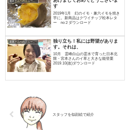
あけましておめでとうございま
農家さんへのニュースレター
す
2019年1月 幻のイモ・兼六イモを焼き
芋に。新商品はクワイチップ松本レタ
ー no２ダウンロード
独り立ち！私には野望がありま
農家さんへのニュースレター
す。それは、
10月 霊峰白山の霊水で育った日本北
限・宮本さんのイ草と大きな能登栗
2019.10(改)ダウンロード
スタッフを似顔絵で紹介