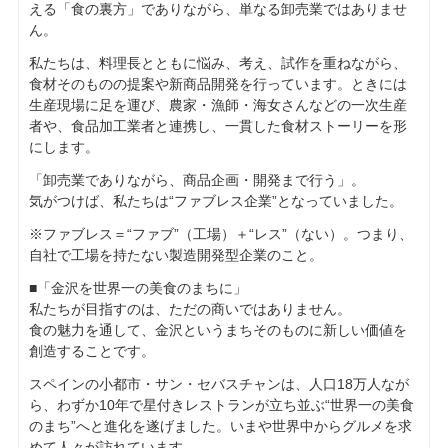
える「食の裏方」でありながら、単なる卸売業ではありませ
ん。
私たちは、料理長とともに悩み、考え、試作を重ねながら、
食材そのものの提案や新商品開発を行っています。ときには
生産現場に足を運び、農家・漁師・海女さんなどの一次生産
者や、食品加工業者と連携し、一貫した食材ストーリーを形
にします。
「卸売業でありながら、商品企画・開発まで行う」。
気がつけば、私たちは“ファブレス企業”となっていました。
※ファブレス＝“ファブ”（工場）＋“レス”（ない）。つまり、
自社で工場を持たない製造開発型企業のこと。
■「金沢を世界一の美食のまちに」
私たちが目指すのは、ただの商いではありません。
食の魅力を通して、金沢というまちそのものに新しい価値を
創造することです。
スペインの小都市・サン・セバスチャンは、人口18万人なが
ら、わずか10年で星付きレストランが立ち並ぶ“世界一の美食
のまち”へと進化を遂げました。いまや世界中からグルメを求
めて人々が訪れています。