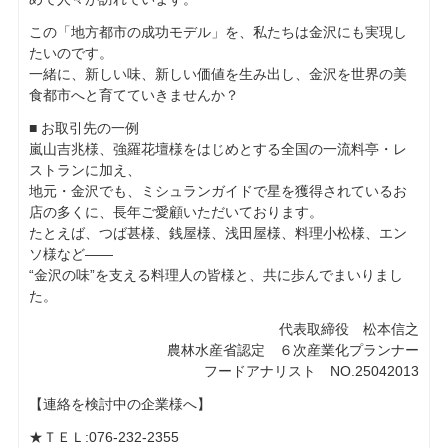
この「地方都市の成功モデル」を、私たちは金沢にも実現し
たいのです。
一緒に、新しい味、新しい価値を生み出し、金沢を世界の美
食都市へと育てていきませんか？
■ お取引先の一例
嵐山吉兆様、強羅花壇様をはじめとする全国の一流料亭・レ
ストランに加え、
地元・金沢でも、ミシュランガイドで星を獲得されているお
店の多くに、長年ご愛顧いただいております。
たとえば、つば甚様、銭屋様、浅田屋様、料理小松様、エン
ソ様など――
“金沢の味”を支える料理人の皆様と、共に歩んでまいりまし
た。
代表取締役 松本信之
農林水産省認定 ６次産業化プランナー
フードアナリスト NO.25042013
【連絡を検討中の企業様へ】
★ＴＥＬ:076-232-2355