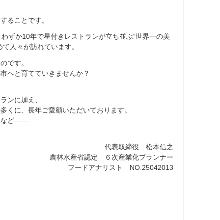
造することです。
わずか10年で星付きレストランが立ち並ぶ“世界一の美
めて人々が訪れています。
いのです。
都市へと育てていきませんか？
トランに加え、
の多くに、長年ご愛顧いただいております。
様など――
代表取締役 松本信之
農林水産省認定 ６次産業化プランナー
フードアナリスト NO.25042013