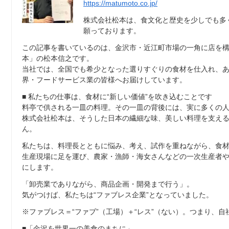
https://matumoto.co.jp/
株式会社松本は、食文化と歴史を少しでも多
願っております。
この記事を書いているのは、金沢市・近江町市場の一角に店を構
本」の松本信之です。
当社では、全国でも希少となった選りすぐりの食材を仕入れ、
界・フードサービス業の皆様へお届けしています。
■ 私たちの仕事は、食材に“新しい価値”を吹き込むことです
料亭で供される一皿の料理。その一皿の背後には、実に多くの
株式会社松本は、そうした日本の繊細な味、美しい料理を支え
ん。
私たちは、料理長とともに悩み、考え、試作を重ねながら、食
生産現場に足を運び、農家・漁師・海女さんなどの一次生産者
にします。
「卸売業でありながら、商品企画・開発まで行う」。
気がつけば、私たちは“ファブレス企業”となっていました。
※ファブレス＝“ファブ”（工場）＋“レス”（ない）。つまり、
■「金沢を世界一の美食のまちに」