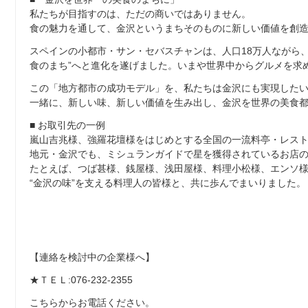
私たちが目指すのは、ただの商いではありません。
食の魅力を通して、金沢というまちそのものに新しい価値を創
スペインの小都市・サン・セバスチャンは、人口18万人ながら、
食のまち”へと進化を遂げました。いまや世界中からグルメを求
この「地方都市の成功モデル」を、私たちは金沢にも実現した
一緒に、新しい味、新しい価値を生み出し、金沢を世界の美食
■ お取引先の一例
嵐山吉兆様、強羅花壇様をはじめとする全国の一流料亭・レス
地元・金沢でも、ミシュランガイドで星を獲得されているお店
たとえば、つば甚様、銭屋様、浅田屋様、料理小松様、エンソ
“金沢の味”を支える料理人の皆様と、共に歩んでまいりました。
【連絡を検討中の企業様へ】
★ＴＥＬ:076-232-2355
こちらからお電話ください。